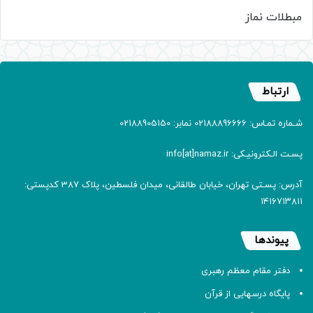
مبطلات نماز
ارتباط
شـماره تمـاس: 02188896666 نمابر: 02188905150
پسـت الـکترونیـکی: info[at]namaz.ir
آدرس: پسـتی تهران، خیابان طالقانی، میدان فلسطین، پلاک 387 کدپستی:
۱۴۱۶۷۱۳۸۱۱
پیوندها
دفتر مقام معظم رهبری
پایگاه درسهایی از قرآن