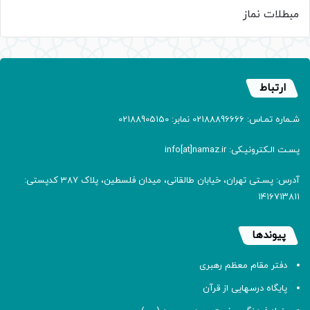
مبطلات نماز
ارتباط
شـماره تمـاس: 02188896666 نمابر: 02188905150
پسـت الـکترونیـکی: info[at]namaz.ir
آدرس: پسـتی تهران، خیابان طالقانی، میدان فلسطین، پلاک 387 کدپستی:
۱۴۱۶۷۱۳۸۱۱
پیوندها
دفتر مقام معظم رهبری
پایگاه درسهایی از قرآن