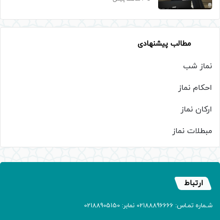
مطالب پیشنهادی
نماز شب
احکام نماز
ارکان نماز
مبطلات نماز
ارتباط
شـماره تمـاس: 02188896666 نمابر: 02188905150