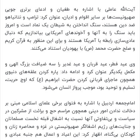
آیت‌الله عاملی با اشاره به طغیان و ادعای برتری جویی
صهیونیست‌ها بر سایر اقوام و ادیان، عنوان کرد: ترامپ و نتانیاهو
ضد دین هستند، سنگ انداختن به شیطان یک نماد است و امروز
باید سنگ را به آنها و آخوندهای آمریکایی بیاندازیم که دنبال
عادی‌سازی رابطه با آمریکا هستند و برای این منظور به قرآن کریم
و صلح حضرت محمد (ص) با یهودیان استناد می‌کنند.
وی عید فطر، عید قربان و عید غدیر را سه ضیافت بزرگ الهی و
مکمل یکدیگر عنوان کرد و ادامه داد: پاره کردن علقه‌های دنیوی
همچون ماجرای قربانی کردن حضرت ابراهیم (ع) که اوج حریت،
تسلیم و توحید بود، موجب پرواز انسان می‌شود.
امام‌جمعه اردبیل با اشاره به فتوای برخی علمای اسلامی مبنی بر
دخالت ندادن امور دینی همچون مراسم حج و برائت از مشرکین در
سیاست و بی‌تفاوتی آنها نسبت به اشغال قبله نخست مسلمانان
و جنایت‌های رژیم اشغالگر صهیونیستی در غزه و محاصره زنان و
کودکان بی‌گناه، اظهار کرد: این اعیاد و اعمال هم جنبه عبادی و