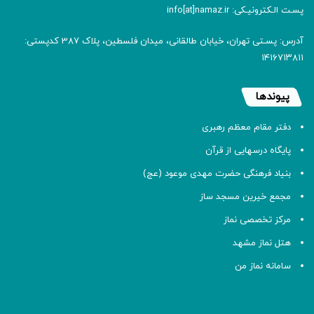
پسـت الـکترونیـکی: info[at]namaz.ir
آدرس: پسـتی تهران، خیابان طالقانی، میدان فلسطین، پلاک 387 کدپستی:
۱۴۱۶۷۱۳۸۱۱
پیوندها
دفتر مقام معظم رهبری
پایگاه درسهایی از قرآن
بنیاد فرهنگی حضرت مهدی موعود (عج)
مجمع خیرین مسجد ساز
مرکز تخصصی نماز
هتل نماز مشهد
سامانه نماز من