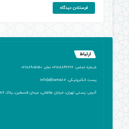
ارتباط
شـماره تمـاس: 02188896666 نمابر: 02188905150
پسـت الـکترونیـکی: info[at]namaz.ir
آدرس: پسـتی تهران، خیابان طالقانی، میدان فلسطین، پلاک 387 کدپستی: ۱۴۱۶۷۱۳۸۱۱