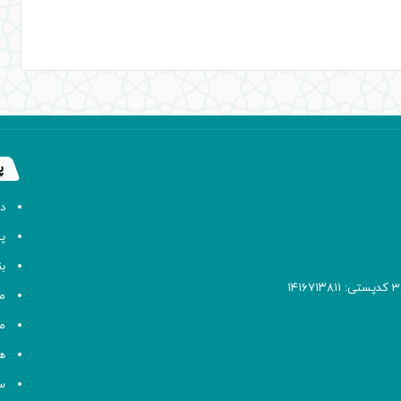
پ
د
پا
ب
م
م
ه
سا