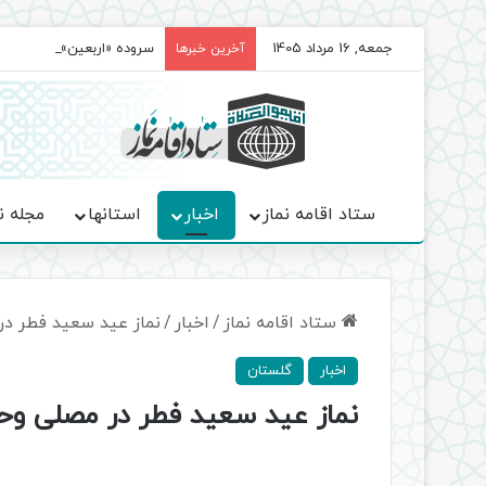
جمعه, 16 مرداد 1405
سروده‌ «اربعین»؛ روایت ح
آخرین خبرها
ستاد اقامه نماز
اخبار
استانها
مجله ن
ستاد اقامه نماز
/
اخبار
/
نماز عید سعید فطر د
اخبار
گلستان
نماز عید سعید فطر در مصلی وح