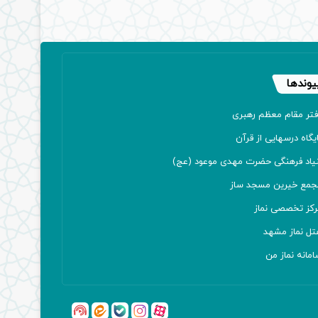
یوندها
فتر مقام معظم رهبری
یگاه درسهایی از قرآن
نیاد فرهنگی حضرت مهدی موعود (عج)
جمع خیرین مسجد ساز
رکز تخصصی نماز
تل نماز مشهد
مانه نماز من
آپارات
بله
اینستاگرام
ایتا
شنوتو