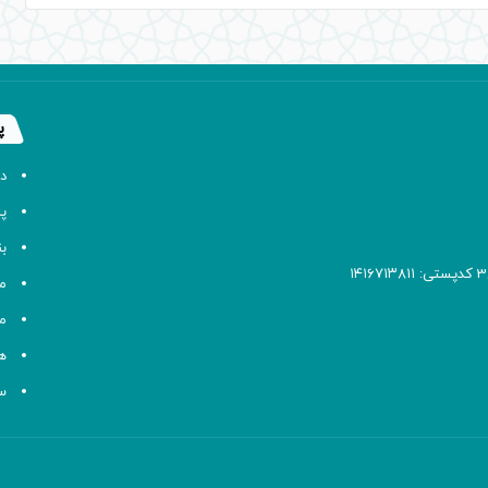
پ
د
پا
ب
م
م
ه
سا