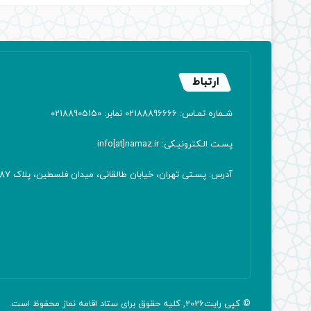
ارتباط
شـماره تمـاس: 02188896666 نمابر: 02188905150
پسـت الـکترونیـکی: info[at]namaz.ir
آدرس: پسـتی تهران، خیابان طالقانی، میدان فلسطین، پلاک 387 کدپستی: ۱۴۱۶۷۱۳۸۱۱
© کپی رایت2026, کلیه حقوق برای ستاد اقامه
نماز
محفوظ است.