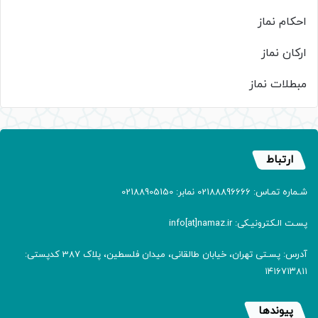
احکام نماز
ارکان نماز
مبطلات نماز
ارتباط
شـماره تمـاس: 02188896666 نمابر: 02188905150
پسـت الـکترونیـکی: info[at]namaz.ir
آدرس: پسـتی تهران، خیابان طالقانی، میدان فلسطین، پلاک 387 کدپستی:
۱۴۱۶۷۱۳۸۱۱
پیوندها