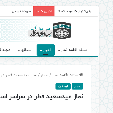
پنج‌شنبه, 15 مرداد 1405
سروده‌ «اربعین»؛ روا
آخرین خبرها
ستاد اقامه نماز
اخبار
استانها
مجله ن
ستاد اقامه نماز
/
اخبار
/
نماز عیدسعید فطر در 
اخبار
لرستان
نماز عیدسعید فطر در سراسر است