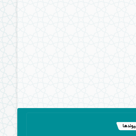
یوندها