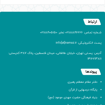
ارتباط
شـماره تمـاس: 02188896666 نمابر: 02188905150
پسـت الـکترونیـکی: info[at]namaz.ir
آدرس: پسـتی تهران، خیابان طالقانی، میدان فلسطین، پلاک 387 کدپستی:
۱۴۱۶۷۱۳۸۱۱
پیوندها
دفتر مقام معظم رهبری
پایگاه درسهایی از قرآن
بنیاد فرهنگی حضرت مهدی موعود (عج)