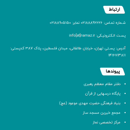
ارتباط
شـماره تمـاس: 02188896666 نمابر: 02188905150
پسـت الـکترونیـکی: info[at]namaz.ir
آدرس: پسـتی تهران، خیابان طالقانی، میدان فلسطین، پلاک 387 کدپستی:
۱۴۱۶۷۱۳۸۱۱
پیوندها
دفتر مقام معظم رهبری
پایگاه درسهایی از قرآن
بنیاد فرهنگی حضرت مهدی موعود (عج)
مجمع خیرین مسجد ساز
مرکز تخصصی نماز