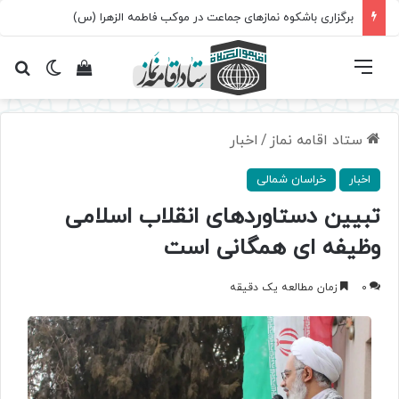
سروده‌ «اربعین»؛ روایت حماسه، استقامت و تمدن‌سازی امت اسلامی
فهرست
تغییر پ
مشاهده سبد 
جس
ستاد اقامه نماز
/
اخبار
اخبار
خراسان شمالی
تبیین دستاوردهای انقلاب اسلامی
وظیفه ای همگانی است
0
زمان مطالعه یک دقیقه