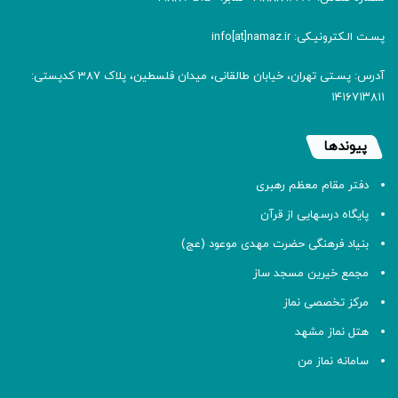
پسـت الـکترونیـکی: info[at]namaz.ir
آدرس: پسـتی تهران، خیابان طالقانی، میدان فلسطین، پلاک 387 کدپستی:
۱۴۱۶۷۱۳۸۱۱
پیوندها
دفتر مقام معظم رهبری
پایگاه درسهایی از قرآن
بنیاد فرهنگی حضرت مهدی موعود (عج)
مجمع خیرین مسجد ساز
مرکز تخصصی نماز
هتل نماز مشهد
سامانه نماز من