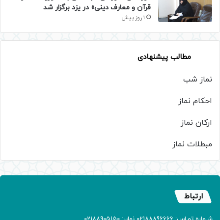
قرآن و معارف دینی» در یزد برگزار شد
1 روز پیش
مطالب پیشنهادی
نماز شب
احکام نماز
ارکان نماز
مبطلات نماز
ارتباط
شـماره تمـاس: 02188896666 نمابر: 02188905150