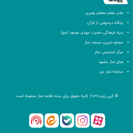
پیوندها
دفتر مقام معظم رهبری
پایگاه درسهایی از قرآن
بنیاد فرهنگی حضرت مهدی موعود (عج)
مجمع خیرین مسجد ساز
مرکز تخصصی نماز
هتل نماز مشهد
سامانه نماز من
© کپی رایت2026, کلیه حقوق برای ستاد اقامه
نماز
محفوظ است.
آپارات
بله
اینستاگرام
ایتا
شنوتو