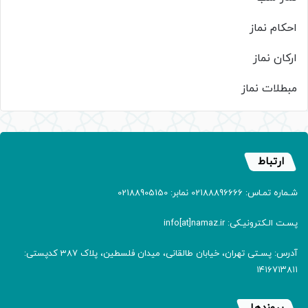
احکام نماز
ارکان نماز
مبطلات نماز
ارتباط
شـماره تمـاس: 02188896666 نمابر: 02188905150
پسـت الـکترونیـکی: info[at]namaz.ir
آدرس: پسـتی تهران، خیابان طالقانی، میدان فلسطین، پلاک 387 کدپستی:
۱۴۱۶۷۱۳۸۱۱