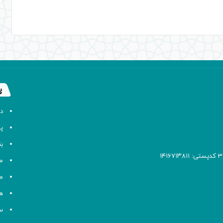
پ
د
پا
ب
م
م
ه
سا