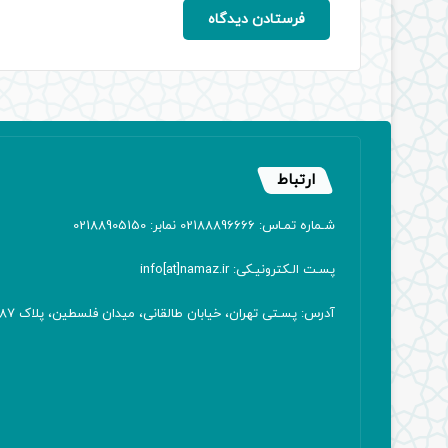
ارتباط
شـماره تمـاس: 02188896666 نمابر: 02188905150
پسـت الـکترونیـکی: info[at]namaz.ir
آدرس: پسـتی تهران، خیابان طالقانی، میدان فلسطین، پلاک 387 کدپستی: ۱۴۱۶۷۱۳۸۱۱