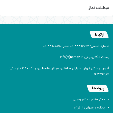
مبطلات نماز
ارتباط
شـماره تمـاس: 02188896666 نمابر: 02188905150
پسـت الـکترونیـکی: info[at]namaz.ir
آدرس: پسـتی تهران، خیابان طالقانی، میدان فلسطین، پلاک 387 کدپستی:
۱۴۱۶۷۱۳۸۱۱
پیوندها
دفتر مقام معظم رهبری
پایگاه درسهایی از قرآن