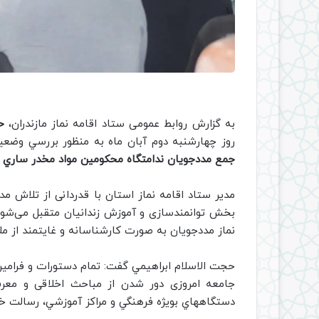
به گزارش روابط عمومی ستاد اقامه نماز مازندران،
ح
روز چهارشنبه دوم آبان ماه به منظور بررسي وضعيت
جمع مددجویان ندامتگاه محكومين مواد مخدر ساري
ح
مدیر ستاد اقامه نماز استان با قدردانی از تلاش م
بخش توانمندسازی و آموزش زندانیان متقبل می‌شو
نماز مددجویان به صورت كارشناسانه و غايتمند از مل
حجت الاسلام ابراهيمي گفت: تمام دستورات و فرامی
جامعه امروزی دور شدن از مباحث اخلاقی و مع
دستگاههاي بويژه فرهنگي و مراكز آموزشي، رسالت خط