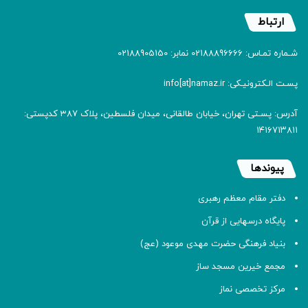
ارتباط
شـماره تمـاس: 02188896666 نمابر: 02188905150
پسـت الـکترونیـکی: info[at]namaz.ir
آدرس: پسـتی تهران، خیابان طالقانی، میدان فلسطین، پلاک 387 کدپستی:
۱۴۱۶۷۱۳۸۱۱
پیوندها
دفتر مقام معظم رهبری
پایگاه درسهایی از قرآن
بنیاد فرهنگی حضرت مهدی موعود (عج)
مجمع خیرین مسجد ساز
مرکز تخصصی نماز