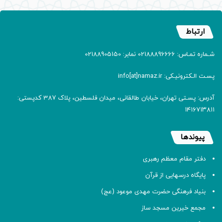
ارتباط
شـماره تمـاس: 02188896666 نمابر: 02188905150
پسـت الـکترونیـکی: info[at]namaz.ir
آدرس: پسـتی تهران، خیابان طالقانی، میدان فلسطین، پلاک 387 کدپستی:
۱۴۱۶۷۱۳۸۱۱
پیوندها
دفتر مقام معظم رهبری
پایگاه درسهایی از قرآن
بنیاد فرهنگی حضرت مهدی موعود (عج)
مجمع خیرین مسجد ساز