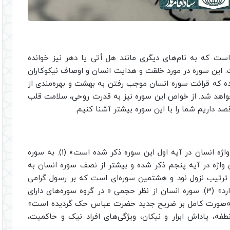
ت که به نام‌های دیگری مانند هل أتی یا دهر نیز خوانده
 این سوره در مورد خلقت و هدایت انسان و اوصاف نیکوکاران
ه که قرائت سوره انسان موجب رفتن به بهشت و بهره‌مندی از
اهد شد. از خواص این سوره نیز به قدرت روحی، سلامت قلب
صد داریم شما را با این سوره بیشتر آشنا کنیم.
دلیل نامگذاری «سوره انسان بدین نام این است که واژه انسان در آیه اول این سوره ذکر شده است» (1). به سوره
این واژه در آیه پنجم ذکر شده و بیشتر از نصف سوره انسان به
ازد» (2). سوره انسان «در ترتیب نزول نود و هشتمین سوره‌ای است که بر رسول گرامی
اسلام نازل شده و 31 آیه، 243 کلمه و 1089 حرف دارد» (3). سوره انسان از نظر حجمی « در گروه سوره‌های دارای
 به‌صورت کامل بر ضریح جدید حضرت عباس حک گردیده است»
طفه، پاداش ابرار و نیکان، ویژگی‌های افراد نیک و حاکمیت،