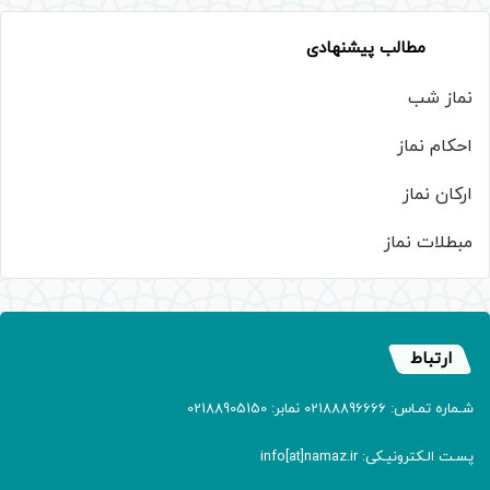
مطالب پیشنهادی
نماز شب
احکام نماز
ارکان نماز
مبطلات نماز
ارتباط
شـماره تمـاس: 02188896666 نمابر: 02188905150
پسـت الـکترونیـکی: info[at]namaz.ir