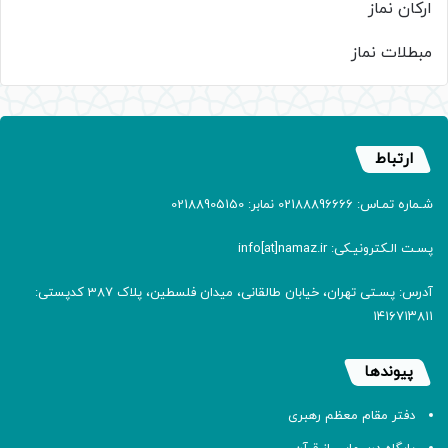
ارکان نماز
مبطلات نماز
ارتباط
شـماره تمـاس: 02188896666 نمابر: 02188905150
پسـت الـکترونیـکی: info[at]namaz.ir
آدرس: پسـتی تهران، خیابان طالقانی، میدان فلسطین، پلاک 387 کدپستی:
۱۴۱۶۷۱۳۸۱۱
پیوندها
دفتر مقام معظم رهبری