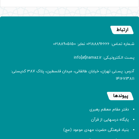
ارتباط
شـماره تمـاس: 02188896666 نمابر: 02188905150
پسـت الـکترونیـکی: info[at]namaz.ir
آدرس: پسـتی تهران، خیابان طالقانی، میدان فلسطین، پلاک 387 کدپستی:
۱۴۱۶۷۱۳۸۱۱
پیوندها
دفتر مقام معظم رهبری
پایگاه درسهایی از قرآن
بنیاد فرهنگی حضرت مهدی موعود (عج)