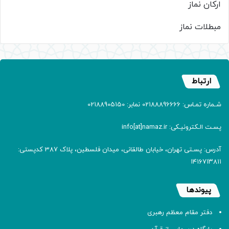
ارکان نماز
مبطلات نماز
ارتباط
شـماره تمـاس: 02188896666 نمابر: 02188905150
پسـت الـکترونیـکی: info[at]namaz.ir
آدرس: پسـتی تهران، خیابان طالقانی، میدان فلسطین، پلاک 387 کدپستی:
۱۴۱۶۷۱۳۸۱۱
پیوندها
دفتر مقام معظم رهبری