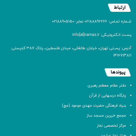
ارتباط
شـماره تمـاس: 02188896666 نمابر: 02188905150
پسـت الـکترونیـکی: info[at]namaz.ir
آدرس: پسـتی تهران، خیابان طالقانی، میدان فلسطین، پلاک 387 کدپستی:
۱۴۱۶۷۱۳۸۱۱
پیوندها
دفتر مقام معظم رهبری
پایگاه درسهایی از قرآن
بنیاد فرهنگی حضرت مهدی موعود (عج)
مجمع خیرین مسجد ساز
مرکز تخصصی نماز
هتل نماز مشهد