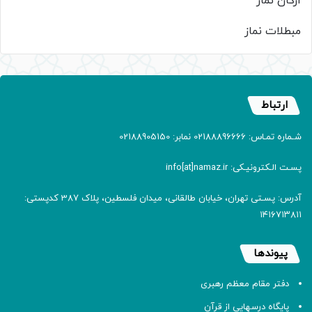
ارکان نماز
مبطلات نماز
ارتباط
شـماره تمـاس: 02188896666 نمابر: 02188905150
پسـت الـکترونیـکی: info[at]namaz.ir
آدرس: پسـتی تهران، خیابان طالقانی، میدان فلسطین، پلاک 387 کدپستی:
۱۴۱۶۷۱۳۸۱۱
پیوندها
دفتر مقام معظم رهبری
پایگاه درسهایی از قرآن