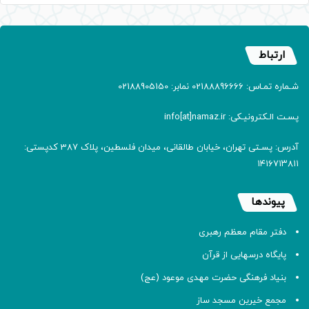
ارتباط
شـماره تمـاس: 02188896666 نمابر: 02188905150
پسـت الـکترونیـکی: info[at]namaz.ir
آدرس: پسـتی تهران، خیابان طالقانی، میدان فلسطین، پلاک 387 کدپستی:
۱۴۱۶۷۱۳۸۱۱
پیوندها
دفتر مقام معظم رهبری
پایگاه درسهایی از قرآن
بنیاد فرهنگی حضرت مهدی موعود (عج)
مجمع خیرین مسجد ساز