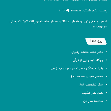
پسـت الـکترونیـکی: info[at]namaz.ir
آدرس: پسـتی تهران، خیابان طالقانی، میدان فلسطین، پلاک 387 کدپستی:
۱۴۱۶۷۱۳۸۱۱
پیوندها
دفتر مقام معظم رهبری
پایگاه درسهایی از قرآن
بنیاد فرهنگی حضرت مهدی موعود (عج)
مجمع خیرین مسجد ساز
مرکز تخصصی نماز
هتل نماز مشهد
سامانه نماز من