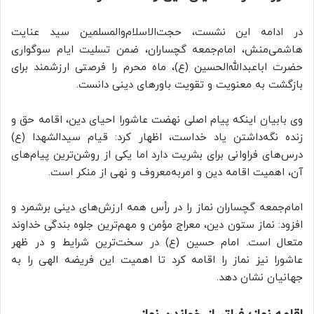
در ادامه این نشست، حجت‌الاسلام‌والمسلمین سید عنایت
هاشمی‌منش، امام‌جمعه گچساران، ضمن تسلیت ایام سوگواری
حضرت اباعبدالله‌الحسین (ع)، ماه محرم را فرصتی ارزشمند برای
بازگشت به معنویت و تقویت باورهای دینی دانست
.
وی بابیان اینکه پیام اصلی نهضت عاشورا احیای دین، اقامه حق و
زنده نگه‌داشتن یاد خداست، اظهار کرد: قیام سیدالشهدا (ع)
درس‌های فراوانی برای بشریت دارد اما یکی از روشن‌ترین پیام‌های
آن، اهمیت اقامه دین و امربه‌معروف و نهی از منکر است
.
امام‌جمعه گچساران نماز را در رأس همه ارزش‌های دینی برشمرد و
افزود: نماز ستون دین، معراج مؤمن و مهم‌ترین جلوه بندگی خداوند
متعال است. امام حسین (ع) در سخت‌ترین شرایط و در ظهر
عاشورا نیز نماز را اقامه کرد تا اهمیت این فریضه الهی را به
جهانیان نشان دهد
.