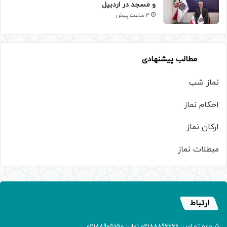
و مسجد در اردبیل
3 ساعت پیش
مطالب پیشنهادی
نماز شب
احکام نماز
ارکان نماز
مبطلات نماز
ارتباط
شـماره تمـاس: 02188896666 نمابر: 02188905150