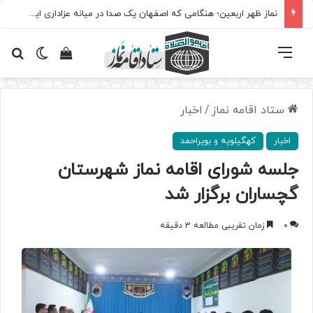
نماز ظهر اربعین؛ هنگامی که اصفهان یک صدا در میانه عزاداری ایستاد
فهرست
تغییر پ
مشاهده سبد 
جس
ستاد اقامه نماز
/
اخبار
اخبار
کهگیلویه و بویراحمد
جلسه شورای اقامه نماز شهرستان
گچساران برگزار شد
0
زمان تقریبی مطالعه 3 دقیقه