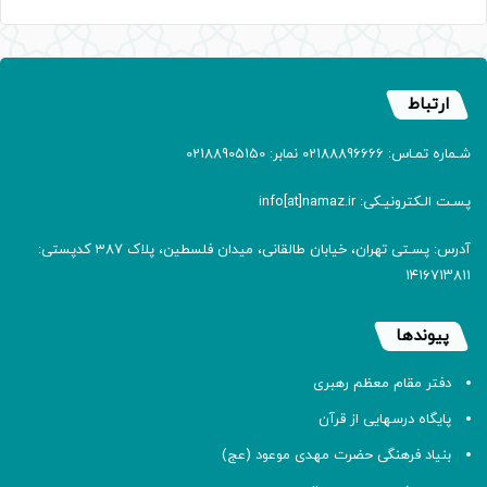
ارتباط
شـماره تمـاس: 02188896666 نمابر: 02188905150
پسـت الـکترونیـکی: info[at]namaz.ir
آدرس: پسـتی تهران، خیابان طالقانی، میدان فلسطین، پلاک 387 کدپستی:
۱۴۱۶۷۱۳۸۱۱
پیوندها
دفتر مقام معظم رهبری
پایگاه درسهایی از قرآن
بنیاد فرهنگی حضرت مهدی موعود (عج)