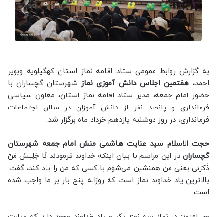
به گزارش روابط عمومی ستاد اقامه نماز استان کهگیلویه وبویر
احمد،
هفتمین اجلاس دانش آموزی نماز
شهرستان گچساران با
حضور امام جمعه، مدیر ستاد اقامه نماز استان، معاون سیاسی
فرمانداری و پانصد نفر از دانش آموزان در سالن اجتماعات
فرمانداری، در روز دوشنبه یازدهم خرداد ماه برگزار شد.
حجت الاسلام سید عنایت هاشمی منش امام جمعه شهرستان
گچساران
در این مراسم با بیان اینکه خداوند فرمودند َنَا جَلِیسُ مَنْ
ذَکرَنِی‏ یعنی من همنشین می‌شوم با کسی که من را یاد کند، گفت:
بالاترین یاد خداوند نماز است که روزانه پنج بار بر ما واجب شده
است.
وی افزود: در نماز سه نوع ذکر و یاد خداوند وجود دارد که عبارت