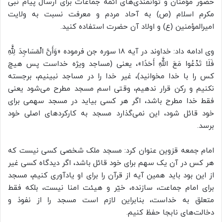
حضور مؤمنان و توانمندی‌های ائمه جماعات برای ارسال پیام نبی
مکرم اسلام (ص) به آحاد مردم و معرفت نسبت به ولایت
امیرالمؤمنین (ع) و اولاد آن حضرت استفاده کنید.
وی ادامه داد: خداوند در آیه ۱۸ سوره جن فرموده «وَأَنَّ الْمَسَاجِدَ لِلَّهِ
فَلَا تَدْعُوا مَعَ اللَّهِ أَحَدًا»، یعنی (مساجد ويژه خداست پس هيچ
كس را با خدا مخوانيد)، غیر خدا را در مساجد نبینیم، برجسته
نکنیم و رکن قرار ندهیم، وقتی اسم مسجد مطرح می‌شود یعنی
فقط خدا مطرح باشد، اگر هر کسی بیاید در مسجد سهمی برای
خود قائل شود، این نمی‌گذارد مسجد به کارکردهای اصلی خود
برسد.
امام جمعه قزوین عنوان کرد: مسجد ملک شخصی کسی نیست که
هر کس در آن یک سهم برای خود قائل باشد، اگر دیدگاه کسی غیر
از این بود باید همین آیه از قرآن را برای او یادآوری کنیم، مسجد
برای امام جماعت، سازنده، خیّر و هیئت امنا نیست، بلکه فقط
متعلق به خداست، بنابراین لازم است مسجد را از نفوذ و
دخالت‌های نابجا حفظ کنیم.