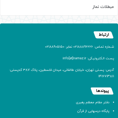
مبطلات نماز
ارتباط
شـماره تمـاس: 02188896666 نمابر: 02188905150
پسـت الـکترونیـکی: info[at]namaz.ir
آدرس: پسـتی تهران، خیابان طالقانی، میدان فلسطین، پلاک 387 کدپستی:
۱۴۱۶۷۱۳۸۱۱
پیوندها
دفتر مقام معظم رهبری
پایگاه درسهایی از قرآن