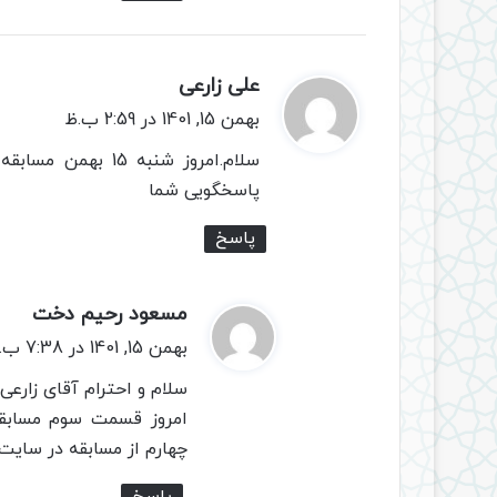
علی زارعی
گ
ف
بهمن 15, 1401 در 2:59 ب.ظ
ت
سلام.امروز شنبه 5
:
پاسخگویی شما
پاسخ
مسعود رحیم دخت
گ
ف
بهمن 15, 1401 در 7:38 ب.ظ
ت
سلام و احترام آقای زارعی 
:
امروز قسمت سوم مسابق
چهارم از مسابقه در سایت
پاسخ