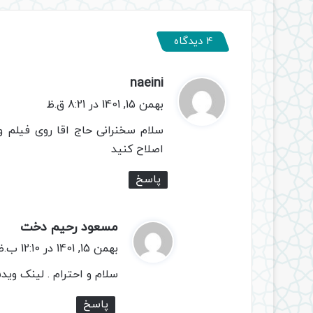
4 دیدگاه
naeini
گ
ف
بهمن 15, 1401 در 8:21 ق.ظ
ت
سلام سخنرانی حاج اقا روی فیلم 
:
اصلاح کنید
پاسخ
مسعود رحیم دخت
گ
ف
بهمن 15, 1401 در 12:10 ب.ظ
ت
سلام و احترام . لینک وی
:
پاسخ