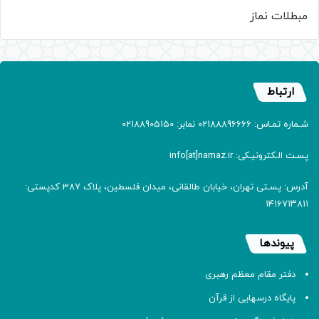
مبطلات نماز
ارتباط
شـماره تمـاس: 02188896666 نمابر: 02188905150
پسـت الـکترونیـکی: info[at]namaz.ir
آدرس: پسـتی تهران، خیابان طالقانی، میدان فلسطین، پلاک 387 کدپستی:
۱۴۱۶۷۱۳۸۱۱
پیوندها
دفتر مقام معظم رهبری
پایگاه درسهایی از قرآن