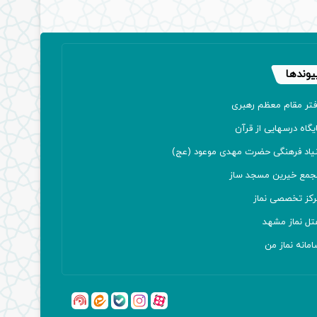
یوندها
فتر مقام معظم رهبری
یگاه درسهایی از قرآن
نیاد فرهنگی حضرت مهدی موعود (عج)
جمع خیرین مسجد ساز
رکز تخصصی نماز
تل نماز مشهد
مانه نماز من
آپارات
بله
اینستاگرام
ایتا
شنوتو