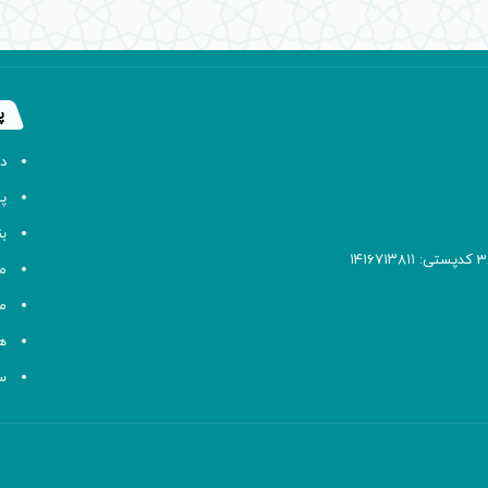
پ
د
پا
ب
م
م
ه
سا