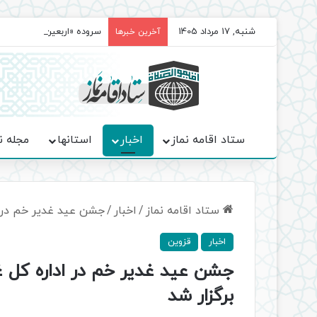
شنبه, 17 مرداد 1405
سروده‌ «اربعین»؛ روایت ح
آخرین خبرها
ستاد اقامه نماز
اخبار
استانها
مجله ن
ستاد اقامه نماز
/
اخبار
/
جشن عید غدیر خم در اد
اخبار
قزوین
جشن عید غدیر خم در اداره کل غ
برگزار شد