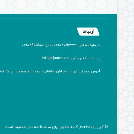
ارتباط
شـماره تمـاس: 02188896666 نمابر: 02188905150
پسـت الـکترونیـکی: info[at]namaz.ir
آدرس: پسـتی تهران، خیابان طالقانی، میدان فلسطین، پلاک 387 کدپستی: ۱۴۱۶۷۱۳۸۱۱
© کپی رایت2026, کلیه حقوق برای ستاد اقامه
نماز
محفوظ است.