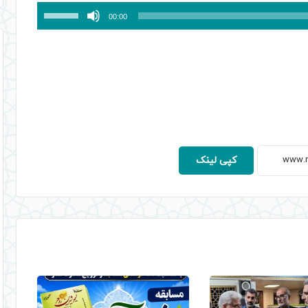
برای
00:00
افزایش
یا
کاهش
صدا
از
کلیدهای
بالا
و
کپی لینک
پایین
استفاده
کنید.