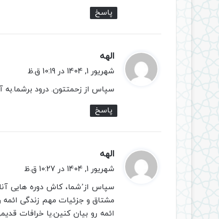
پاسخ
الهه
گ
ف
شهریور 1, 1404 در 10:19 ق.ظ
ت
سپاس از زحمتتون. درود برشما.به 
:
پاسخ
الهه
گ
ف
شهریور 1, 1404 در 10:27 ق.ظ
ت
سپاس از’شما، کاش دوره هایی آنلای
:
مشتاق و جزئیات مهم زندگی ائمه رو
ائمه رو بیان کنین.یا خرافات قدی