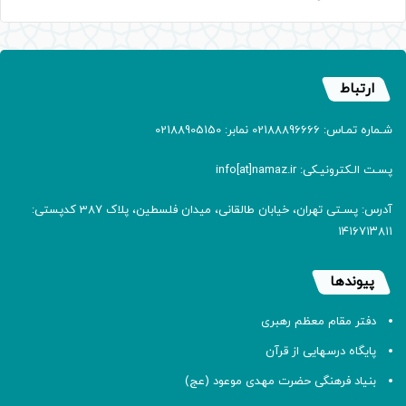
ارتباط
شـماره تمـاس: 02188896666 نمابر: 02188905150
پسـت الـکترونیـکی: info[at]namaz.ir
آدرس: پسـتی تهران، خیابان طالقانی، میدان فلسطین، پلاک 387 کدپستی:
۱۴۱۶۷۱۳۸۱۱
پیوندها
دفتر مقام معظم رهبری
پایگاه درسهایی از قرآن
بنیاد فرهنگی حضرت مهدی موعود (عج)