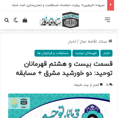
سروده‌ «اربعین»؛ روایت حماسه، استقامت و تمدن‌سازی امت اسلامی
فهرست
تغییر پ
مشاهده سبد 
جس
ستاد اقامه نماز
/
اخبار
اخبار
قهرمانان توحید
مسابقات و فراخوان ها
قسمت بیست و هشتم قهرمانان
توحید: دو خورشید مشرق + مسابقه
5
کمتر از چند دقیقه