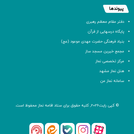
پیوندها
دفتر مقام معظم رهبری
پایگاه درسهایی از قرآن
بنیاد فرهنگی حضرت مهدی موعود (عج)
مجمع خیرین مسجد ساز
مرکز تخصصی نماز
هتل نماز مشهد
سامانه نماز من
© کپی رایت2026, کلیه حقوق برای ستاد اقامه
نماز
محفوظ است.
آپارات
بله
اینستاگرام
ایتا
شنوتو