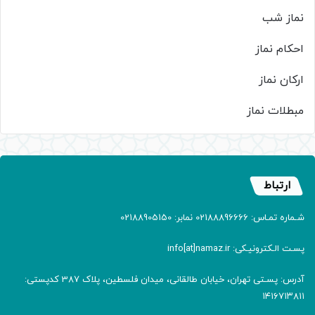
نماز شب
احکام نماز
ارکان نماز
مبطلات نماز
ارتباط
شـماره تمـاس: 02188896666 نمابر: 02188905150
پسـت الـکترونیـکی: info[at]namaz.ir
آدرس: پسـتی تهران، خیابان طالقانی، میدان فلسطین، پلاک 387 کدپستی:
۱۴۱۶۷۱۳۸۱۱