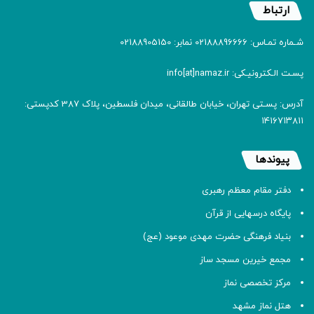
ارتباط
شـماره تمـاس: 02188896666 نمابر: 02188905150
پسـت الـکترونیـکی: info[at]namaz.ir
آدرس: پسـتی تهران، خیابان طالقانی، میدان فلسطین، پلاک 387 کدپستی:
۱۴۱۶۷۱۳۸۱۱
پیوندها
دفتر مقام معظم رهبری
پایگاه درسهایی از قرآن
بنیاد فرهنگی حضرت مهدی موعود (عج)
مجمع خیرین مسجد ساز
مرکز تخصصی نماز
هتل نماز مشهد