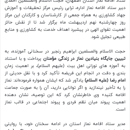
ستاد اقامه نماز استان اصفهان، حجت الاسلام والمسلمین احمدی
دبیر ستاد اقامه نماز اداره، ترابی رئیس مرکز تحقیقات و آموزش
جهاد کشاورزی به همراه جمعی از کارشناسان و کارکنان این مرکز
روز چهارشنبه نهم اردیبهشت ماه برگزار شد تا از نقش حائز
اهمیت تقوای الهی در پیشبرد اهداف خدمت به کشاورزی و منابع
طبیعی تجلیل شود.
حجت الاسلام والمسلمین ابراهیم رنجبر در سخنانی آموزنده، به
تبیین جایگاه بنیادین نماز در زندگی مؤمنان
پرداخت و با استناد
به آموزه های نورانی اهل بیت (علیهم السلام)، بر اهمیت زمان
بندی و دقت در انجام این فریضه تأکید کرد و با نقل حدیثی از
امام رضا (علیه السلام)
یادآور شد که ایشان همواره فرموده‌اند: نماز
را به تأخیر نیندازید و اگر توانایی دارید، آن را به صورت جماعت
اقامه کنید» وی خاطرنشان کرد که این توصیه، نشان دهنده
اهمیت پیوند میان نظم فردی و پیوند اجتماعی در قالب نماز
است.
مدیر ستاد اقامه نماز استان در ادامه سخنان خود، با روایتی