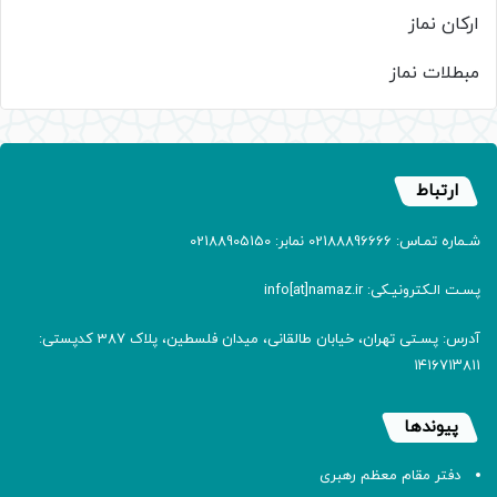
ارکان نماز
مبطلات نماز
ارتباط
شـماره تمـاس: 02188896666 نمابر: 02188905150
پسـت الـکترونیـکی: info[at]namaz.ir
آدرس: پسـتی تهران، خیابان طالقانی، میدان فلسطین، پلاک 387 کدپستی:
۱۴۱۶۷۱۳۸۱۱
پیوندها
دفتر مقام معظم رهبری