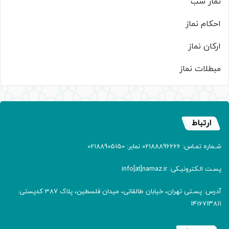
نماز شب
احکام نماز
ارکان نماز
مبطلات نماز
ارتباط
شـماره تمـاس: 02188896666 نمابر: 02188905150
پسـت الـکترونیـکی: info[at]namaz.ir
آدرس: پسـتی تهران، خیابان طالقانی، میدان فلسطین، پلاک 387 کدپستی:
۱۴۱۶۷۱۳۸۱۱