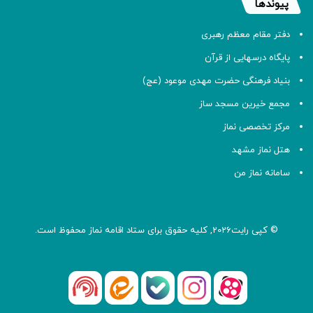
پیوندها
دفتر مقام معظم رهبری
پایگاه درسهایی از قرآن
بنیاد فرهنگی حضرت مهدی موعود (عج)
مجمع خیرین مسجد ساز
مرکز تخصصی نماز
هتل نماز مشهد
سامانه نماز من
© کپی رایت2026, کلیه حقوق برای ستاد اقامه
نماز
محفوظ است.
آپارات
بله
اینستاگرام
ایتا
شنوتو