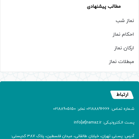
مطالب پیشنهادی
نماز شب
احکام نماز
ارکان نماز
مبطلات نماز
ارتباط
شـماره تمـاس: 02188896666 نمابر: 02188905150
پسـت الـکترونیـکی: info[at]namaz.ir
آدرس: پسـتی تهران، خیابان طالقانی، میدان فلسطین، پلاک 387 کدپستی: