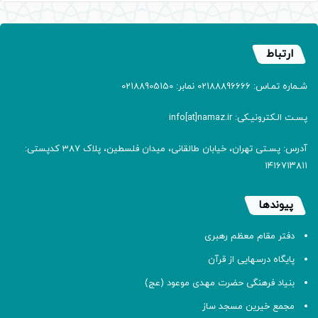
ارتباط
شـماره تمـاس: 02188896666 نمابر: 02188905150
پسـت الـکترونیـکی: info[at]namaz.ir
آدرس: پسـتی تهران، خیابان طالقانی، میدان فلسطین، پلاک 387 کدپستی:
۱۴۱۶۷۱۳۸۱۱
پیوندها
دفتر مقام معظم رهبری
پایگاه درسهایی از قرآن
بنیاد فرهنگی حضرت مهدی موعود (عج)
مجمع خیرین مسجد ساز