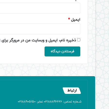
ایمیل
*
ذخیره نام، ایمیل و وبسایت من در مرورگر برای 
ارتباط
شـماره تمـاس: 02188896666 نمابر: 02188905150