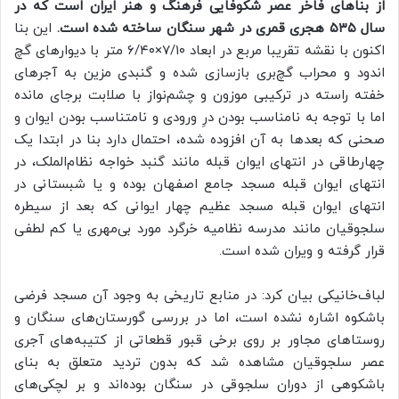
از بناهای فاخر عصر شکوفایی فرهنگ و هنر ایران است که در
سال ۵۳۵ هجری قمری در شهر سنگان ساخته شده است.
این بنا
اکنون با نقشه تقریبا مربع در ابعاد ۷/۱۰×۶/۴۰ متر با دیوارهای گچ
اندود و محراب گچ‌بری بازسازی شده و گنبدی مزین به آجرهای
خفته راسته در ترکیبی موزون و چشم‌نواز با صلابت برجای مانده
اما با توجه به نامناسب بودن درِ ورودی و نامتناسب بودن ایوان و
صحنی که بعدها به آن افزوده شده، احتمال دارد بنا در ابتدا یک
چهارطاقی در انتهای ایوان قبله مانند گنبد خواجه نظام‌الملک، در
انتهای ایوان قبله مسجد جامع اصفهان بوده و یا شبستانی در
انتهای ایوان قبله مسجد عظیم چهار ایوانی که بعد از سیطره
سلجوقیان مانند مدرسه نظامیه خرگرد مورد بی‌مهری یا کم‌ لطفی
قرار گرفته و ویران شده است.
لباف‌خانیکی بیان کرد: در منابع تاریخی به وجود آن مسجد فرضی
باشکوه اشاره نشده است، اما در بررسی گورستان‌های سنگان و
روستاهای مجاور بر روی برخی قبور قطعاتی از کتیبه‌های آجری
عصر سلجوقیان مشاهده شد که بدون تردید متعلق به بنای
باشکوهی از دوران سلجوقی در سنگان بوده‌اند و بر لچکی‌های