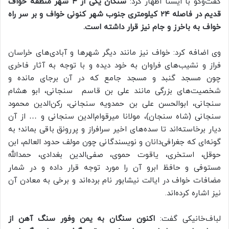
گفت‌وگو با ایسنا اظهار کرد:
سنگان یکی از ۴ شهر منطقه خواف
قدیم در فاصله ۲۴ کیلومتری جنوب شهر کنونی خواف و بر سر راه
خواف به باخرز و جام نیز قرار داشته است.
وی اضافه کرد: خواف نیز مانند دیگر شهرها و آبادی‌های خراسان
فراز و نشیب‌های فراوان به خود دیده و با توجه به آثار فاخری
چون مسجد گنبد و مسجد جامع که در آن برجای مانده و
شخصیت‌های بزرگی مانند علی بن قاسم سنجانی، ابو هشام
سنجانی، ابوالحسن علی بن حمدویه سنجانی، رکن‌الدین محمود
سنجانی (شاه سنجان)، مولانا میرقوام‌الدین سنجانی و … از آن
دیار برخاسته‌اند تا سده‌های اخیر سرافراز و پررونق باقی بماند؛ به
گونه‌ای که جغرافی‌دانان و نویسندگانی چون مولف حدود العالم، ابن
حوقل، استخری، یاقوت حموی، صفی‌الدین بغدادی، حمدالله
مستوفی و حافظ ابرو آن را مورد توجه قرار داده و در شمار
مضافات خواف در ایالت نیشابور نام برده‌اند و برخی به معادن آن
نیز اشاره کرده‌اند.
لباف‌خانیکی گفت:
اکنون سنگان به یمن وفور سنگ آهن از