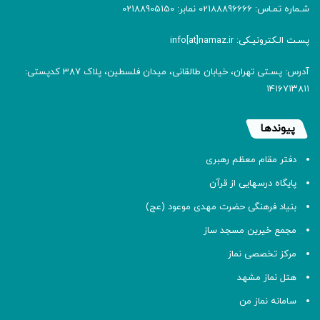
شـماره تمـاس: 02188896666 نمابر: 02188905150
پسـت الـکترونیـکی: info[at]namaz.ir
آدرس: پسـتی تهران، خیابان طالقانی، میدان فلسطین، پلاک 387 کدپستی:
۱۴۱۶۷۱۳۸۱۱
پیوندها
دفتر مقام معظم رهبری
پایگاه درسهایی از قرآن
بنیاد فرهنگی حضرت مهدی موعود (عج)
مجمع خیرین مسجد ساز
مرکز تخصصی نماز
هتل نماز مشهد
سامانه نماز من