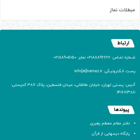
مبطلات نماز
ارتباط
شـماره تمـاس: 02188896666 نمابر: 02188905150
پسـت الـکترونیـکی: info[at]namaz.ir
آدرس: پسـتی تهران، خیابان طالقانی، میدان فلسطین، پلاک 387 کدپستی:
۱۴۱۶۷۱۳۸۱۱
پیوندها
دفتر مقام معظم رهبری
پایگاه درسهایی از قرآن