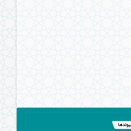
یوندها