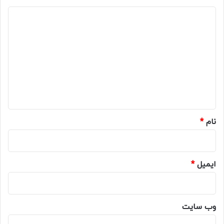
د
ی
د
گ
ا
ه
*
نام
*
ایمیل
*
وب‌ سایت