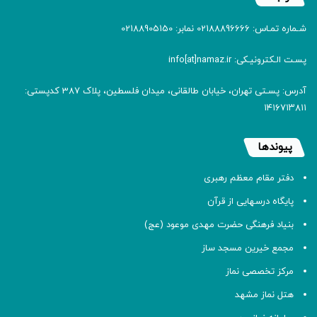
شـماره تمـاس: 02188896666 نمابر: 02188905150
پسـت الـکترونیـکی: info[at]namaz.ir
آدرس: پسـتی تهران، خیابان طالقانی، میدان فلسطین، پلاک 387 کدپستی:
۱۴۱۶۷۱۳۸۱۱
پیوندها
دفتر مقام معظم رهبری
پایگاه درسهایی از قرآن
بنیاد فرهنگی حضرت مهدی موعود (عج)
مجمع خیرین مسجد ساز
مرکز تخصصی نماز
هتل نماز مشهد