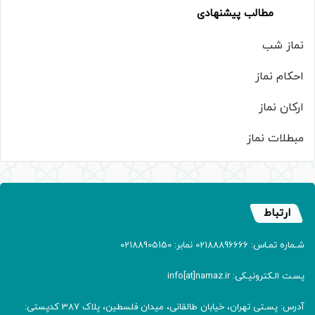
مطالب پیشنهادی
نماز شب
احکام نماز
ارکان نماز
مبطلات نماز
ارتباط
شـماره تمـاس: 02188896666 نمابر: 02188905150
پسـت الـکترونیـکی: info[at]namaz.ir
آدرس: پسـتی تهران، خیابان طالقانی، میدان فلسطین، پلاک 387 کدپستی: