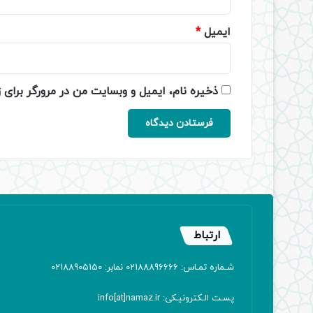
ایمیل
*
ذخیره نام، ایمیل و وبسایت من در مرورگر برای 
ارتباط
شـماره تمـاس: 02188896666 نمابر: 02188905150
پسـت الـکترونیـکی: info[at]namaz.ir