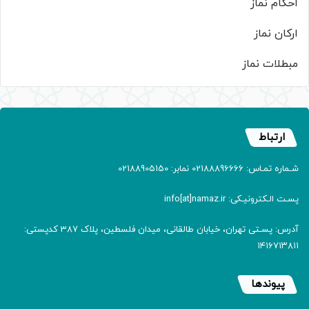
احکام نماز
ارکان نماز
مبطلات نماز
ارتباط
شـماره تمـاس: 02188896666 نمابر: 02188905150
پسـت الـکترونیـکی: info[at]namaz.ir
آدرس: پسـتی تهران، خیابان طالقانی، میدان فلسطین، پلاک 387 کدپستی:
۱۴۱۶۷۱۳۸۱۱
پیوندها