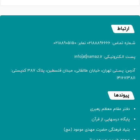
ارتباط
شـماره تمـاس: 02188896666 نمابر: 02188905150
پسـت الـکترونیـکی: info[at]namaz.ir
آدرس: پسـتی تهران، خیابان طالقانی، میدان فلسطین، پلاک 387 کدپستی:
۱۴۱۶۷۱۳۸۱۱
پیوندها
دفتر مقام معظم رهبری
پایگاه درسهایی از قرآن
بنیاد فرهنگی حضرت مهدی موعود (عج)