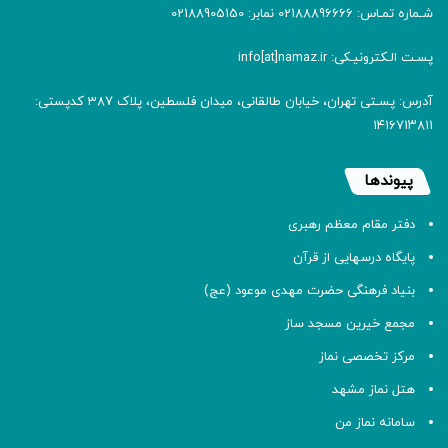
شـماره تمـاس: 02188896666 نمابر: 02188905150
پسـت الـکترونیـکی: info[at]namaz.ir
آدرس: پسـتی تهران، خیابان طالقانی، میدان فلسطین، پلاک 387 کدپستی:
۱۴۱۶۷۱۳۸۱۱
پیوندها
دفتر مقام معظم رهبری
پایگاه درسهایی از قرآن
بنیاد فرهنگی حضرت مهدی موعود (عج)
مجمع خیرین مسجد ساز
مرکز تخصصی نماز
هتل نماز مشهد
سامانه نماز من