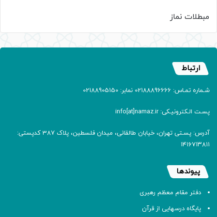
مبطلات نماز
ارتباط
شـماره تمـاس: 02188896666 نمابر: 02188905150
پسـت الـکترونیـکی: info[at]namaz.ir
آدرس: پسـتی تهران، خیابان طالقانی، میدان فلسطین، پلاک 387 کدپستی:
۱۴۱۶۷۱۳۸۱۱
پیوندها
دفتر مقام معظم رهبری
پایگاه درسهایی از قرآن