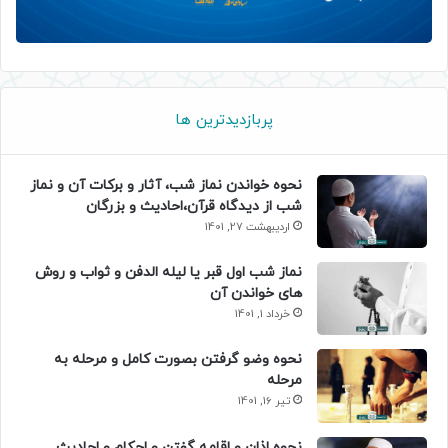
پربازدیدترین ها
نحوه خواندن نماز شب، آثار و برکات آن و نماز
شب از دیدگاه قرآن،احادیث و بزرگان
اردیبهشت 27, 1401
نماز شب اول قبر یا لیله الدفن و ثواب و روش
های خواندن آن
خرداد 1, 1401
نحوه وضو گرفتن بصورت کامل و مرحله به
مرحله
تیر 16, 1401
نحوه اذان و اقامه گفتن و احکام و احادیث