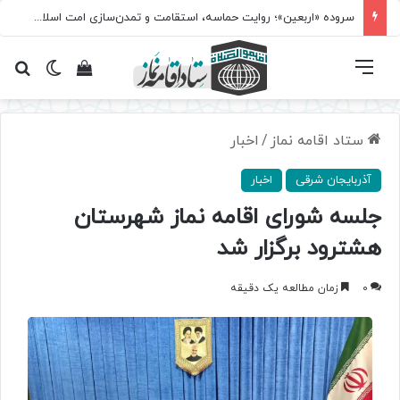
سروده‌ «اربعین»؛ روایت حماسه، استقامت و تمدن‌سازی امت اسلامی
فهرست
تغییر پ
مشاهده سبد 
جس
ستاد اقامه نماز
/
اخبار
آذربایجان شرقی
اخبار
جلسه شورای اقامه نماز شهرستان
هشترود برگزار شد
0
زمان مطالعه یک دقیقه